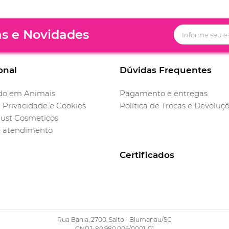
as e Novidades
onal
Dúvidas Frequentes
do em Animais
Pagamento e entregas
e Privacidade e Cookies
Política de Trocas e Devoluç
ust Cosmeticos
e atendimento
Certificados
Rua Bahia, 2700, Salto - Blumenau/SC
CNPJ: 80.980.006/0001-01