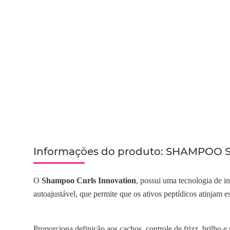
Informações do produto:
SHAMPOO S
O
Shampoo Curls Innovation
, possui uma tecnologia de 
autoajustável, que permite que os ativos peptídicos atinjam es
Proporciona definição aos cachos, controle de frizz, brilho 