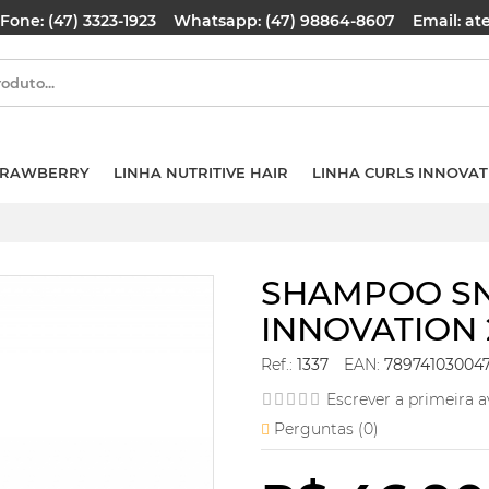
Fone: (47) 3323-1923
Whatsapp: (47) 98864-8607
Email: a
TRAWBERRY
LINHA NUTRITIVE HAIR
LINHA CURLS INNOVAT
SHAMPOO SN
INNOVATION 
Ref.:
1337
EAN:
78974103004
Escrever a primeira a
Perguntas (
0
)