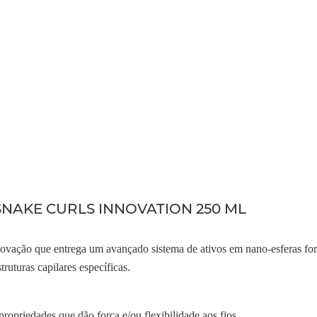
NAKE CURLS INNOVATION 250 ML
inovação que entrega um avançado sistema de ativos em nano-esferas f
truturas capilares específicas.
e propriedades
que dão força e/ou flexibilidade aos fios.