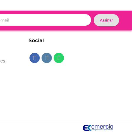
Assinar
Social
ões