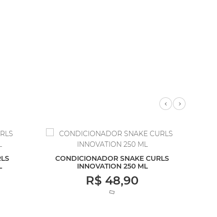
Previous
Next
LS
CONDICIONADOR SNAKE CURLS
SH
L
INNOVATION 250 ML
R$ 48,90